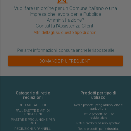
Vuoi fare un ordine per un Comune italiano o una
impresa che lavora per la Pubblica
Amministrazione?
Contatta l'Assistenza Clienti.
Altri dettagli su questo tipo di ordini
Per altre informazioni, consulta anche le risposte alle
DOMANDE PIÙ FREQUENTI
Categorie di reti e
Prodotti per tipo di
recinzioni
utilizzo
RETI METALLICHE
Reti e prodotti per giardino, orto e
agricoltura
PALI, SAETTE E VITI DI
FONDAZIONE
Reti e prodotti ad uso
residenziale
PIASTRE E PROLUNGHE PER
PALI
Reti e prodotti ad uso sportivo
RECINZIONI A PANNELLI
Reti e prodotti per industria,