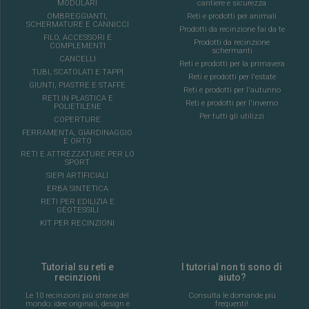
MODULARI
cantiere e sicurezza
OMBREGGIANTI,
Reti e prodotti per animali
SCHERMATURE E CANNICCI
Prodotti da recinzione fai da te
FILO, ACCESSORI E
Prodotti da recinzione
COMPLEMENTI
schermanti
CANCELLI
Reti e prodotti per la primavera
TUBI, SCATOLATI E TAPPI
Reti e prodotti per l'estate
GIUNTI, PIASTRE E STAFFE
Reti e prodotti per l'autunno
RETI IN PLASTICA E
Reti e prodotti per l'inverno
POLIETILENE
Per tutti gli utilizzi
COPERTURE
FERRAMENTA, GIARDINAGGIO
E ORTO
RETI E ATTREZZATURE PER LO
SPORT
SIEPI ARTIFICIALI
ERBA SINTETICA
RETI PER EDILIZIA E
GEOTESSILI
KIT PER RECINZIONI
Tutorial su reti e
I tutorial non ti sono di
recinzioni
aiuto?
Le 10 recinzioni più strane del
Consulta le domande più
mondo: idee originali, design e
frequenti!