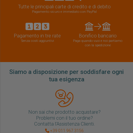
Tutte le principali carte di credito e di debito
Pagamento sicuro e immediato con PayPal
Pagamento in tre rate
Bonifico bancario
Senza costi aggiuntivi
Paga quando vuoi e noi partiamo
con la spedizione
Siamo a disposizione per soddisfare ogni
tua esigenza
Non sai che prodotto acquistare?
Problemi con il tuo ordine?
Contatta l’Assistenza Clienti.
+39 011 967 3156