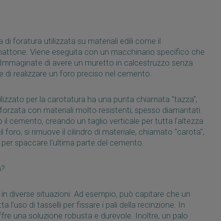
di foratura utilizzata su materiali edili come il
l mattone. Viene eseguita con un macchinario specifico che
. Immaginate di avere un muretto in calcestruzzo senza
e di realizzare un foro preciso nel cemento.
tilizzato per la carotatura ha una punta chiamata "tazza",
inforzata con materiali molto resistenti, spesso diamantati.
il cemento, creando un taglio verticale per tutta l'altezza
 foro, si rimuove il cilindro di materiale, chiamato "carota",
li per spaccare l'ultima parte del cemento.
a?
in diverse situazioni. Ad esempio, può capitare che un
l'uso di tasselli per fissare i pali della recinzione. In
ffre una soluzione robusta e durevole. Inoltre, un palo