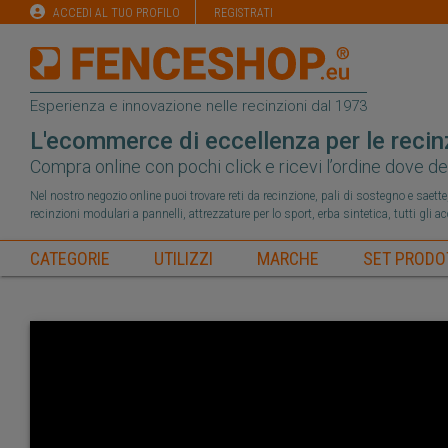
ACCEDI AL TUO PROFILO
REGISTRATI
Esperienza e innovazione nelle recinzioni dal 1973
L'ecommerce di eccellenza per le recin
Compra online con pochi click e ricevi l’ordine dove de
Nel nostro negozio online puoi trovare reti da recinzione, pali di sostegno e saette, 
recinzioni modulari a pannelli, attrezzature per lo sport, erba sintetica, tutti gli a
CATEGORIE
UTILIZZI
MARCHE
SET PRODO