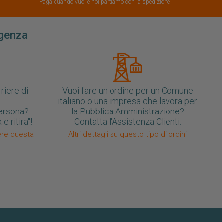
Paga quando vuoi e noi partiamo con la spedizione
igenza
rriere di
Vuoi fare un ordine per un Comune
italiano o una impresa che lavora per
 persona?
la Pubblica Amministrazione?
e ritira"!
Contatta l'Assistenza Clienti.
iere questa
Altri dettagli su questo tipo di ordini