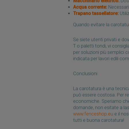
Macchinario elettrico:
Dota
Acqua corrente:
Necessaria
Trapano tassellatore:
Utili
Quando evitare la carotatu
Se siete utenti privati e d
T o paletti tondi, vi consig
per soluzioni più semplici 
indicata per lavori edili com
Conclusioni
La carotatura è una tecnica
può essere costosa. Per rec
economiche. Speriamo che q
domande, non esitate a la
www.fenceshop.eu
e il nos
tutti e buona carotatura!