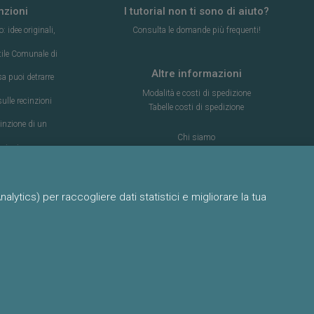
nzioni
I tutorial non ti sono di aiuto?
 idee originali,
Consulta le domande più frequenti!
ttile Comunale di
Altre informazioni
a puoi detrarre
Modalità e costi di spedizione
lle recinzioni
Tabelle costi di spedizione
inzione di un
Chi siamo
nzioni
Termini e condizioni d’uso
e e memoria
Informativa sulla privacy
inzione di un
Cookie policy
lytics) per raccogliere dati statistici e migliorare la tua
Episodio 1
grigio chiaro
eglio?
inzione?
offittatura di un
da recinzione
Web design & Development:
a di una nostra
The Connective