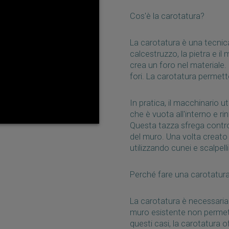
Cos'è la carotatura?
La carotatura è una tecnica 
calcestruzzo, la pietra e i
crea un foro nel materiale
fori. La carotatura permett
In pratica, il macchinario u
che è vuota all'interno e r
Questa tazza sfrega contro 
del muro. Una volta creato il
utilizzando cunei e scalpel
Perché fare una carotatur
La carotatura è necessaria 
muro esistente non permetta 
questi casi, la carotatura o