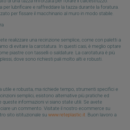
to di una tazza rinforzata per forare il calcestruzzo.
 per lubrificare e raffreddare la tazza durante la foratura.
zzato per fissare il macchinario al muro in modo stabile.
ra
ovete realizzare una recinzione semplice, come con paletti a
liamo di evitare la carotatura. In questi casi, è meglio optare
come piastre con tasselli o saldature. La carotatura è più
plessi, dove sono richiesti pali molto alti e robusti.
 utile e robusta, ma richiede tempo, strumenti specifici e
inzioni semplici, esistono alternative più pratiche ed
ueste informazioni vi siano state utili. Se avete
sciare un commento. Visitate il nostro ecommerce su
tro sito istituzionale su
www.reteplastic.it
. Buon lavoro a