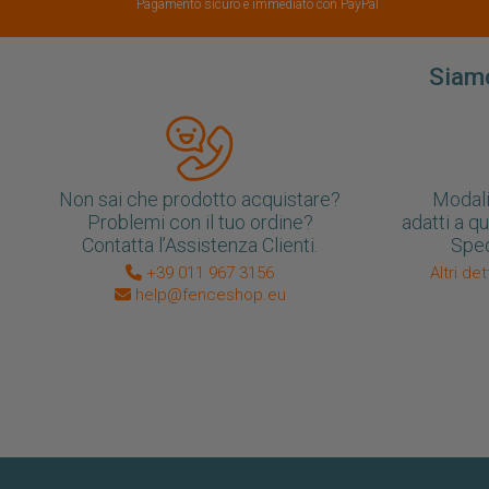
Pagamento sicuro e immediato con PayPal
Siamo
Non sai che prodotto acquistare?
Modali
Problemi con il tuo ordine?
adatti a q
Contatta l’Assistenza Clienti.
Sped
+39 011 967 3156
Altri de
help@fenceshop.eu