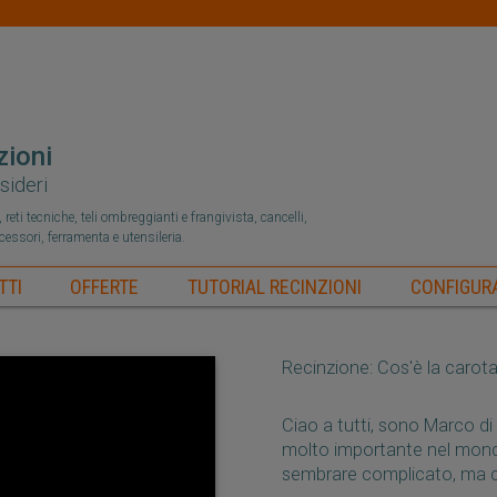
zioni
sideri
reti tecniche, teli ombreggianti e frangivista, cancelli,
ccessori, ferramenta e utensileria.
TTI
OFFERTE
TUTORIAL RECINZIONI
CONFIGURA
Recinzione: Cos'è la carota
Ciao a tutti, sono Marco d
molto importante nel mondo
sembrare complicato, ma ce