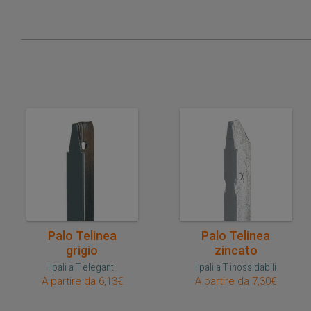
Acquisto veloce
Acquisto veloce
Palo Telinea
Palo Telinea
grigio
zincato
I pali a T eleganti
I pali a T inossidabili
A partire da 6,13€
A partire da 7,30€