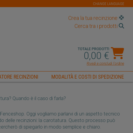
CHANGE LANGUAGE
Crea la tua recinzione
Cerca tra i prodotti
TOTALE PRODOTTI
0,00 €
Rivedi e concludi l'ordine
TORE RECINZIONI
MODALITÀ E COSTI DI SPEDIZIONE
tura? Quando è il caso di farla?
i Fenceshop. Oggi vogliamo parlarvi di un aspetto tecnico
 delle recinzioni: la carotatura. Questo processo può
rcherò di spiegarlo in modo semplice e chiaro.