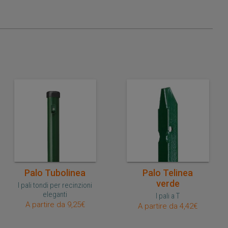
Acquisto veloce
Acquisto veloce
Palo Tubolinea
Palo Telinea
verde
I pali tondi per recinzioni
eleganti
I pali a T
A partire da 9,25€
A partire da 4,42€