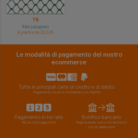
TR
Rete salvaprato
A partire da 35,52€
Le modalità di pagamento del nostro
ecommerce
Tutte le principali carte di credito e di debito
Pagamento sicuro e immediato con PayPal
Pagamento in tre rate
Bonifico bancario
Senza costi aggiuntivi
Paga quando vuoi e noi partiamo
con la spedizione