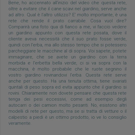
Bene, ho accennato all'inizio del video che questa rete,
oltre a evitare che il cane scavi nel giardino, serve anche
ad altro. Qual è l'altro utilizzo? E' molto importante, è una
rete che rende il prato carrabile. Cosa vuol dire?
Comparirà una foto qua di fianco a me, vi faccio vedere
un giardino appunto con questa rete posata, dove il
cliente aveva necessità che il suo prato fosse verde,
quindi con l'erba, ma allo stesso tempo che si potessero
parcheggiare le macchine al di sopra. Voi sapete, potete
immaginare, che se avete un giardino con la terra
morbida e l'erbetta bella verde, ci si va sopra con la
macchina, è molto probabile che le ruote segnino il
vostro giardino rovinandovi l'erba. Questa rete serve
anche per questo. Ha una tenuta ottima, tiene svariati
quintali di peso sopra ed evita appunto che il giardino si
rovini. Chiaramente non dovete pensare che questa rete
tenga dei pesi eccessivi, come ad esempio degli
autocarri o dei camion molto pesanti. No, esistono altri
modelli di rete per questo, ma se si tratta di vetture o il
calpestio a piedi è un ottimo prodotto, io ve lo consiglio
veramente.