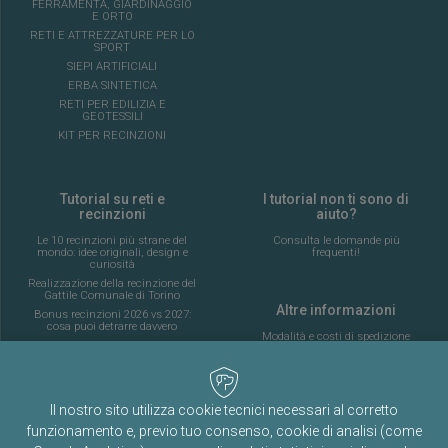
FERRAMENTA, GIARDINAGGIO
E ORTO
RETI E ATTREZZATURE PER LO
SPORT
SIEPI ARTIFICIALI
ERBA SINTETICA
RETI PER EDILIZIA E
GEOTESSILI
KIT PER RECINZIONI
Tutorial su reti e
I tutorial non ti sono di
recinzioni
aiuto?
Le 10 recinzioni più strane del
Consulta le domande più
mondo: idee originali, design e
frequenti!
curiosità
Realizzazione della recinzione del
Gattile Comunale di Torino
Altre informazioni
Bonus recinzioni 2026 vs 2027:
cosa puoi detrarre davvero
Modalità e costi di spedizione
Rispondiamo alle vostre
Tabelle costi di spedizione
domande sulle recinzioni
Episodio 2
Guida completa alla posa della
Chi siamo
recinzione di un campo da calcio
Il nostro sito utilizza cookie tecnici necessari al corretto
a 5
Termini e condizioni d’uso
funzionamento e, previo tuo consenso, cookie di analisi (come
AI: Cosa cambia nelle recinzioni
Informativa sulla privacy