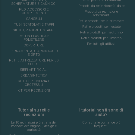
OMBREGGIANTI,
Reti e prodotti per animali
SCHERMATURE E CANNICCI
Prodotti da recinzione fai da te
FILO, ACCESSORI E
Prodotti da recinzione
COMPLEMENTI
schermanti
CANCELLI
Reti e prodotti per la primavera
TUBI, SCATOLATI E TAPPI
Reti e prodotti per l'estate
GIUNTI, PIASTRE E STAFFE
Reti e prodotti per l'autunno
RETI IN PLASTICA E
Reti e prodotti per l'inverno
POLIETILENE
Per tutti gli utilizzi
COPERTURE
FERRAMENTA, GIARDINAGGIO
E ORTO
RETI E ATTREZZATURE PER LO
SPORT
SIEPI ARTIFICIALI
ERBA SINTETICA
RETI PER EDILIZIA E
GEOTESSILI
KIT PER RECINZIONI
Tutorial su reti e
I tutorial non ti sono di
recinzioni
aiuto?
Le 10 recinzioni più strane del
Consulta le domande più
mondo: idee originali, design e
frequenti!
curiosità