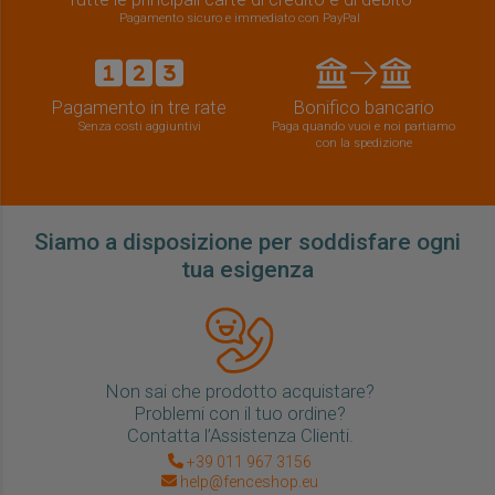
Pagamento sicuro e immediato con PayPal
Pagamento in tre rate
Bonifico bancario
Senza costi aggiuntivi
Paga quando vuoi e noi partiamo
con la spedizione
Siamo a disposizione per soddisfare ogni
tua esigenza
Non sai che prodotto acquistare?
Problemi con il tuo ordine?
Contatta l’Assistenza Clienti.
+39 011 967 3156
help@fenceshop.eu