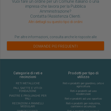
Vuoi fare un ordine per un Comune italiano o una
impresa che lavora per la Pubblica
Amministrazione?
Contatta l'Assistenza Clienti.
Altri dettagli su questo tipo di ordini
Per altre informazioni, consulta anche le risposte alle
DOMANDE PIÙ FREQUENTI
Categorie di reti e
Prodotti per tipo di
recinzioni
utilizzo
RETI METALLICHE
Reti e prodotti per giardino, orto e
agricoltura
PALI, SAETTE E VITI DI
FONDAZIONE
Reti e prodotti ad uso
residenziale
PIASTRE E PROLUNGHE PER
PALI
Reti e prodotti ad uso sportivo
RECINZIONI A PANNELLI
Reti e prodotti per industria,
MODULARI
cantiere e sicurezza