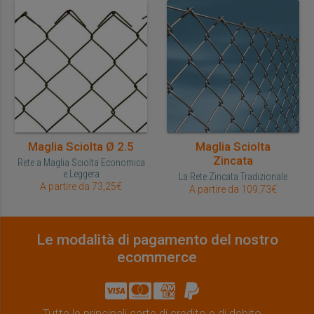
Maglia Sciolta Ø 2.5
Maglia Sciolta
Zincata
Rete a Maglia Sciolta Economica
e Leggera
La Rete Zincata Tradizionale
A partire da 73,25€
A partire da 109,73€
Le modalità di pagamento del nostro
ecommerce
Tutte le principali carte di credito e di debito