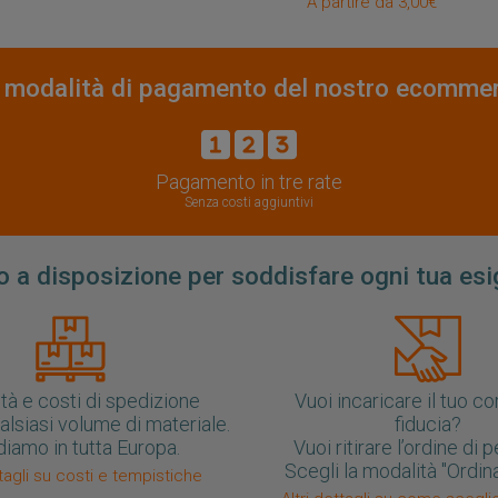
A partire da 3,00€
 modalità di pagamento del nostro ecomme
Pagamento in tre rate
Senza costi aggiuntivi
 a disposizione per soddisfare ogni tua es
tà e costi di spedizione
Vuoi incaricare il tuo co
ualsiasi volume di materiale.
fiducia?
iamo in tutta Europa.
Vuoi ritirare l’ordine di
Scegli la modalità "Ordina 
ttagli su costi e tempistiche