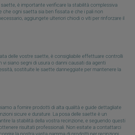
e saette, è importante verificare la stabilità complessiva
e che ogni saetta sia ben fissata e che i pali non
essario, aggiungete ulteriori chiodi o viti per rinforzare il
ta delle vostre saette, è consigliabile effettuare controlli
n vi siano segni di usura o danni causati da agenti
essità, sostituite le saette danneggiate per mantenere la
amo a fornire prodotti di alta qualità e guide dettagliate
cinzioni sicure e durature. La posa delle saette è un
ntire la stabilità della vostra recinzione, e seguendo questi
ottenere risultati professionali. Non esitate a contattarci
 scoprire la nostra vasta gamma di prodotti per recinzioni.