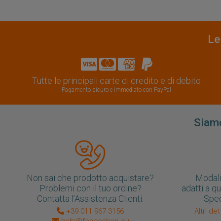
Le
Tutte le principali carte di credito e di debito
Pagamento sicuro e immediato con PayPal
Siamo
Non sai che prodotto acquistare?
Modali
Problemi con il tuo ordine?
adatti a q
Contatta l’Assistenza Clienti.
Sped
+39 011 967 3156
Altri de
help@fenceshop.eu