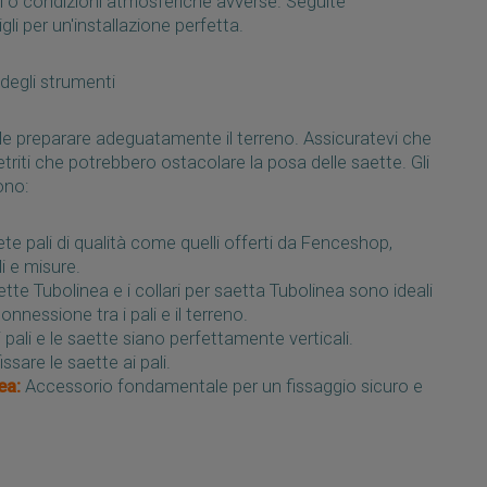
ari o condizioni atmosferiche avverse. Seguite
li per un'installazione perfetta.
degli strumenti
iale preparare adeguatamente il terreno. Assicuratevi che
 detriti che potrebbero ostacolare la posa delle saette. Gli
ono:
te pali di qualità come quelli offerti da Fenceshop,
li e misure.
te Tubolinea e i collari per saetta Tubolinea sono ideali
nnessione tra i pali e il terreno.
 pali e le saette siano perfettamente verticali.
fissare le saette ai pali.
ea:
Accessorio fondamentale per un fissaggio sicuro e