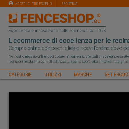
ACCEDI AL TUO PROFILO
REGISTRATI
Esperienza e innovazione nelle recinzioni dal 1973
L'ecommerce di eccellenza per le recin
Compra online con pochi click e ricevi l’ordine dove de
Nel nostro negozio online puoi trovare reti da recinzione, pali di sostegno e saette, 
recinzioni modulari a pannelli, attrezzature per lo sport, erba sintetica, tutti gli a
CATEGORIE
UTILIZZI
MARCHE
SET PRODO