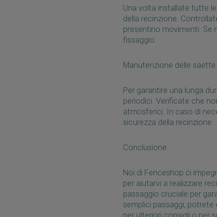
Una volta installate tutte l
della recinzione. Controllat
presentino movimenti. Se nec
fissaggio.
Manutenzione delle saette
Per garantire una lunga dura
periodici. Verificate che no
atmosferici. In caso di nec
sicurezza della recinzione.
Conclusione
Noi di Fenceshop ci impegni
per aiutarvi a realizzare re
passaggio cruciale per gara
semplici passaggi, potrete 
per ulteriori consigli o per