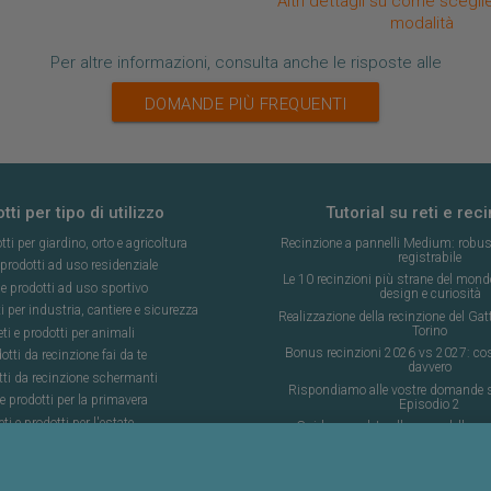
Altri dettagli su come scegl
modalità
Per altre informazioni, consulta anche le risposte alle
DOMANDE PIÙ FREQUENTI
tti per tipo di utilizzo
Tutorial su reti e reci
tti per giardino, orto e agricoltura
Recinzione a pannelli Medium: robus
registrabile
 prodotti ad uso residenziale
Le 10 recinzioni più strane del mondo:
 e prodotti ad uso sportivo
design e curiosità
i per industria, cantiere e sicurezza
Realizzazione della recinzione del Ga
Torino
ti e prodotti per animali
Bonus recinzioni 2026 vs 2027: cos
otti da recinzione fai da te
davvero
tti da recinzione schermanti
Rispondiamo alle vostre domande su
 e prodotti per la primavera
Episodio 2
ti e prodotti per l'estate
Guida completa alla posa della rec
campo da calcio a 5
i e prodotti per l'autunno
AI: Cosa cambia nelle reci
ti e prodotti per l'inverno
Rete Ornata: Passione, tradizion
Per tutti gli utilizzi