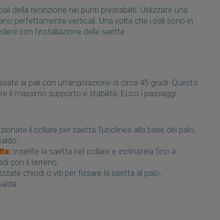
ali della recinzione nei punti prestabiliti. Utilizzate una
siano perfettamente verticali. Una volta che i pali sono in
dere con l'installazione delle saette.
sate ai pali con un'angolazione di circa 45 gradi. Questo
e il massimo supporto e stabilità. Ecco i passaggi
zionate il collare per saetta Tubolinea alla base del palo,
saldo.
ta:
Inserite la saetta nel collare e inclinatela fino a
di con il terreno.
izzate chiodi o viti per fissare la saetta al palo,
salda.