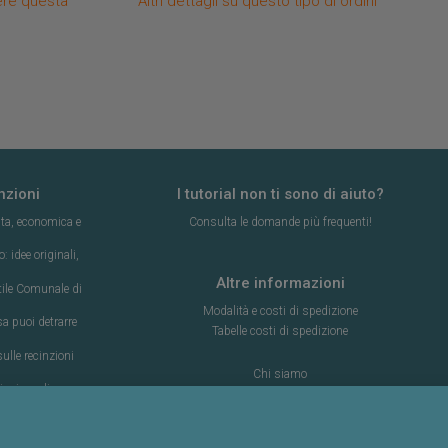
iere questa
Altri dettagli su questo tipo di ordini
nzioni
I tutorial non ti sono di aiuto?
ta, economica e
Consulta le domande più frequenti!
 idee originali,
Altre informazioni
ttile Comunale di
Modalità e costi di spedizione
a puoi detrarre
Tabelle costi di spedizione
lle recinzioni
Chi siamo
inzione di un
Termini e condizioni d’uso
Informativa sulla privacy
nzioni
Cookie policy
e e memoria