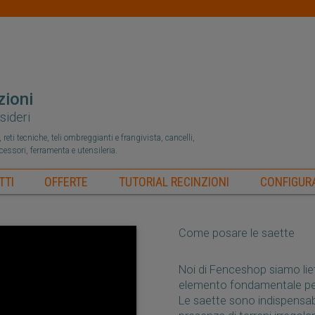
zioni
sideri
reti tecniche, teli ombreggianti e frangivista, cancelli,
ccessori, ferramenta e utensileria.
TTI
OFFERTE
TUTORIAL RECINZIONI
CONFIGURA
Come posare le saette
Noi di Fenceshop siamo liet
elemento fondamentale per g
Le saette sono indispensabil