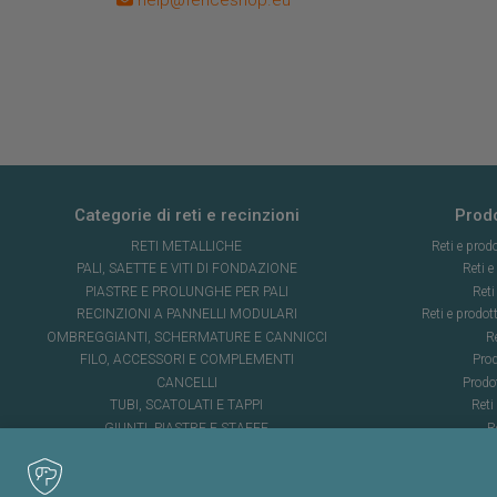
Categorie di reti e recinzioni
Prodo
RETI METALLICHE
Reti e prodo
PALI, SAETTE E VITI DI FONDAZIONE
Reti e
PIASTRE E PROLUNGHE PER PALI
Reti
RECINZIONI A PANNELLI MODULARI
Reti e prodott
OMBREGGIANTI, SCHERMATURE E CANNICCI
Re
FILO, ACCESSORI E COMPLEMENTI
Prod
CANCELLI
Prodo
TUBI, SCATOLATI E TAPPI
Reti
GIUNTI, PIASTRE E STAFFE
Re
RETI IN PLASTICA E POLIETILENE
Ret
COPERTURE
Re
FERRAMENTA, GIARDINAGGIO E ORTO