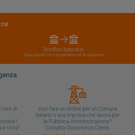
rce
Bonifico bancario
Paga quando vuoi e noi partiamo con la spedizione
igenza
rriere di
Vuoi fare un ordine per un Comune
italiano o una impresa che lavora per
 persona?
la Pubblica Amministrazione?
e ritira"!
Contatta l'Assistenza Clienti.