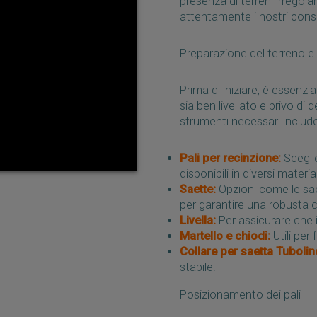
presenza di terreni irregol
attentamente i nostri consig
Preparazione del terreno e 
Prima di iniziare, è essenz
sia ben livellato e privo di
strumenti necessari includ
Pali per recinzione:
Sceglie
disponibili in diversi materia
Saette:
Opzioni come le saet
per garantire una robusta co
Livella:
Per assicurare che i
Martello e chiodi:
Utili per 
Collare per saetta Tubolin
stabile.
Posizionamento dei pali