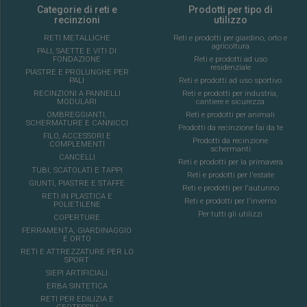
Categorie di reti e
Prodotti per tipo di
recinzioni
utilizzo
RETI METALLICHE
Reti e prodotti per giardino, orto e
agricoltura
PALI, SAETTE E VITI DI
FONDAZIONE
Reti e prodotti ad uso
residenziale
PIASTRE E PROLUNGHE PER
PALI
Reti e prodotti ad uso sportivo
RECINZIONI A PANNELLI
Reti e prodotti per industria,
MODULARI
cantiere e sicurezza
OMBREGGIANTI,
Reti e prodotti per animali
SCHERMATURE E CANNICCI
Prodotti da recinzione fai da te
FILO, ACCESSORI E
Prodotti da recinzione
COMPLEMENTI
schermanti
CANCELLI
Reti e prodotti per la primavera
TUBI, SCATOLATI E TAPPI
Reti e prodotti per l'estate
GIUNTI, PIASTRE E STAFFE
Reti e prodotti per l'autunno
RETI IN PLASTICA E
Reti e prodotti per l'inverno
POLIETILENE
Per tutti gli utilizzi
COPERTURE
FERRAMENTA, GIARDINAGGIO
E ORTO
RETI E ATTREZZATURE PER LO
SPORT
SIEPI ARTIFICIALI
ERBA SINTETICA
RETI PER EDILIZIA E