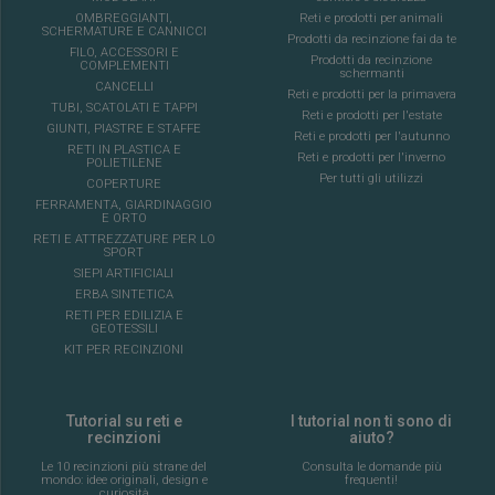
OMBREGGIANTI,
Reti e prodotti per animali
SCHERMATURE E CANNICCI
Prodotti da recinzione fai da te
FILO, ACCESSORI E
Prodotti da recinzione
COMPLEMENTI
schermanti
CANCELLI
Reti e prodotti per la primavera
TUBI, SCATOLATI E TAPPI
Reti e prodotti per l'estate
GIUNTI, PIASTRE E STAFFE
Reti e prodotti per l'autunno
RETI IN PLASTICA E
Reti e prodotti per l'inverno
POLIETILENE
Per tutti gli utilizzi
COPERTURE
FERRAMENTA, GIARDINAGGIO
E ORTO
RETI E ATTREZZATURE PER LO
SPORT
SIEPI ARTIFICIALI
ERBA SINTETICA
RETI PER EDILIZIA E
GEOTESSILI
KIT PER RECINZIONI
Tutorial su reti e
I tutorial non ti sono di
recinzioni
aiuto?
Le 10 recinzioni più strane del
Consulta le domande più
mondo: idee originali, design e
frequenti!
curiosità