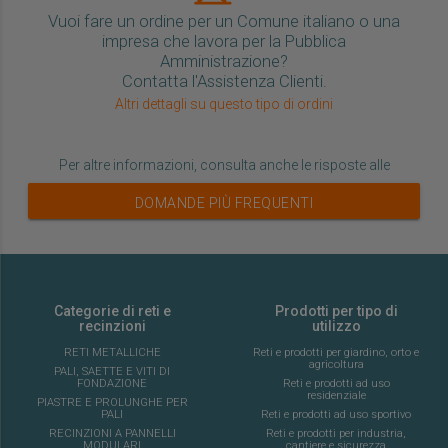
Vuoi fare un ordine per un Comune italiano o una
impresa che lavora per la Pubblica
Amministrazione?
Contatta l'Assistenza Clienti.
Altri dettagli su questo tipo di ordini
Per altre informazioni, consulta anche le risposte alle
DOMANDE PIÙ FREQUENTI
Categorie di reti e
Prodotti per tipo di
recinzioni
utilizzo
RETI METALLICHE
Reti e prodotti per giardino, orto e
agricoltura
PALI, SAETTE E VITI DI
FONDAZIONE
Reti e prodotti ad uso
residenziale
PIASTRE E PROLUNGHE PER
PALI
Reti e prodotti ad uso sportivo
RECINZIONI A PANNELLI
Reti e prodotti per industria,
MODULARI
cantiere e sicurezza