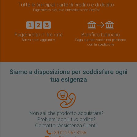
Tutte le principali carte di credito e di debito
Pagamento sicuro e immediato con PayPal
Pagamento in tre rate
Bonifico bancario
Senza costi aggiuntivi
Paga quando vuoi e noi partiamo
con la spedizione
Siamo a disposizione per soddisfare ogni
tua esigenza
Non sai che prodotto acquistare?
Problemi con il tuo ordine?
Contatta l’Assistenza Clienti.
+39 011 967 3156