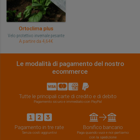
Ortoclima plus
Velo protettivo invernale pesante
A partire da 4,64€
Le modalità di pagamento del nostro
ecommerce
Tutte le principali carte di credito e di debito
Pagamento sicuro e immediato con PayPal
Pagamento in tre rate
Bonifico bancario
Senza costi aggiuntivi
Paga quando vuoi e noi partiamo
con la spedizione