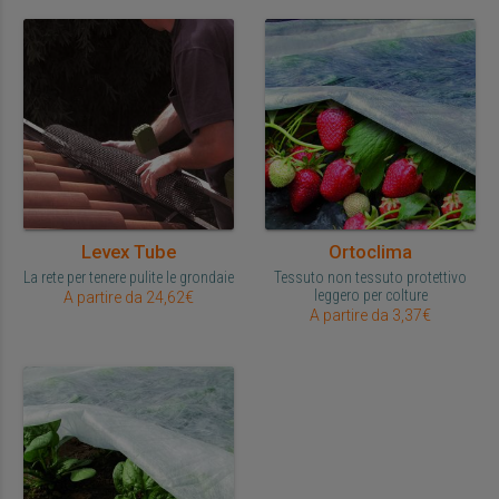
Levex Tube
Ortoclima
La rete per tenere pulite le grondaie
Tessuto non tessuto protettivo
leggero per colture
A partire da 24,62€
A partire da 3,37€