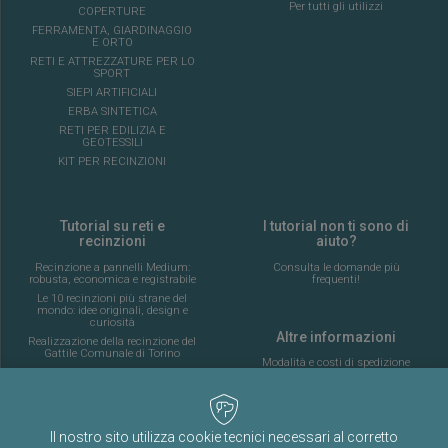
Per tutti gli utilizzi
COPERTURE
FERRAMENTA, GIARDINAGGIO
E ORTO
RETI E ATTREZZATURE PER LO
SPORT
SIEPI ARTIFICIALI
ERBA SINTETICA
RETI PER EDILIZIA E
GEOTESSILI
KIT PER RECINZIONI
Tutorial su reti e
I tutorial non ti sono di
recinzioni
aiuto?
Recinzione a pannelli Medium:
Consulta le domande più
robusta, economica e registrabile
frequenti!
Le 10 recinzioni più strane del
mondo: idee originali, design e
curiosità
Altre informazioni
Realizzazione della recinzione del
Gattile Comunale di Torino
Modalità e costi di spedizione
Bonus recinzioni 2026 vs 2027:
Tabelle costi di spedizione
cosa puoi detrarre davvero
Rispondiamo alle vostre
domande sulle recinzioni
Chi siamo
Episodio 2
Il nostro sito utilizza cookie tecnici necessari al corretto
Termini e condizioni d’uso
Guida completa alla posa della