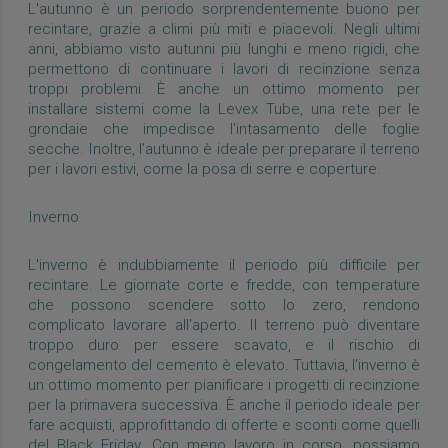
L'autunno è un periodo sorprendentemente buono per
recintare, grazie a climi più miti e piacevoli. Negli ultimi
anni, abbiamo visto autunni più lunghi e meno rigidi, che
permettono di continuare i lavori di recinzione senza
troppi problemi. È anche un ottimo momento per
installare sistemi come la Levex Tube, una rete per le
grondaie che impedisce l'intasamento delle foglie
secche. Inoltre, l'autunno è ideale per preparare il terreno
per i lavori estivi, come la posa di serre e coperture.
Inverno
L'inverno è indubbiamente il periodo più difficile per
recintare. Le giornate corte e fredde, con temperature
che possono scendere sotto lo zero, rendono
complicato lavorare all'aperto. Il terreno può diventare
troppo duro per essere scavato, e il rischio di
congelamento del cemento è elevato. Tuttavia, l'inverno è
un ottimo momento per pianificare i progetti di recinzione
per la primavera successiva. È anche il periodo ideale per
fare acquisti, approfittando di offerte e sconti come quelli
del Black Friday. Con meno lavoro in corso, possiamo