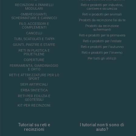
RECINZIONI A PANNELLI
Reti e prodotti per industria,
MODULARI
cantiere e sicurezza
OMBREGGIANTI,
Reti e prodotti per animali
SCHERMATURE E CANNICCI
Prodotti da recinzione fai da te
FILO, ACCESSORI E
Prodotti da recinzione
COMPLEMENTI
schermanti
CANCELLI
Reti e prodotti per la primavera
TUBI, SCATOLATI E TAPPI
Reti e prodotti per l'estate
GIUNTI, PIASTRE E STAFFE
Reti e prodotti per l'autunno
RETI IN PLASTICA E
Reti e prodotti per l'inverno
POLIETILENE
Per tutti gli utilizzi
COPERTURE
FERRAMENTA, GIARDINAGGIO
E ORTO
RETI E ATTREZZATURE PER LO
SPORT
SIEPI ARTIFICIALI
ERBA SINTETICA
RETI PER EDILIZIA E
GEOTESSILI
KIT PER RECINZIONI
Tutorial su reti e
I tutorial non ti sono di
recinzioni
aiuto?