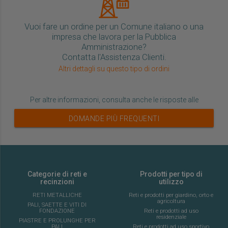
Vuoi fare un ordine per un Comune italiano o una
impresa che lavora per la Pubblica
Amministrazione?
Contatta l'Assistenza Clienti.
Altri dettagli su questo tipo di ordini
Per altre informazioni, consulta anche le risposte alle
DOMANDE PIÙ FREQUENTI
Categorie di reti e
Prodotti per tipo di
recinzioni
utilizzo
RETI METALLICHE
Reti e prodotti per giardino, orto e
agricoltura
PALI, SAETTE E VITI DI
FONDAZIONE
Reti e prodotti ad uso
residenziale
PIASTRE E PROLUNGHE PER
PALI
Reti e prodotti ad uso sportivo