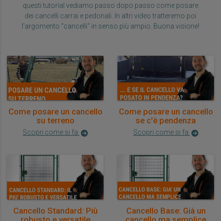
questi tutorial vediamo passo dopo passo come posare
dei cancelli carrai e pedonali. In altri video tratteremo poi
l'argomento "cancelli" in senso più ampio. Buona visione!
Come posare un cancello
Come posare un cancello
su terreno
se c'è pendenza
Scopri come si fa
Scopri come si fa
Cancello Standard: Più
Cancello Base: Già un
robusto e versatile
cancello ma semplice