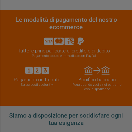
Le modalità di pagamento del nostro
ecommerce
Tutte le principali carte di credito e di debito
Pagamento sicuro e immediato con PayPal
Pagamento in tre rate
Bonifico bancario
Senza costi aggiuntivi
Paga quando vuoi e noi partiamo
con la spedizione
Siamo a disposizione per soddisfare ogni
tua esigenza