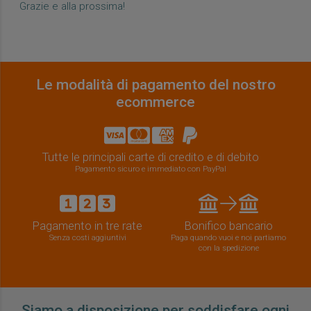
Grazie e alla prossima!
Le modalità di pagamento del nostro
ecommerce
Tutte le principali carte di credito e di debito
Pagamento sicuro e immediato con PayPal
Pagamento in tre rate
Bonifico bancario
Senza costi aggiuntivi
Paga quando vuoi e noi partiamo
con la spedizione
Siamo a disposizione per soddisfare ogni