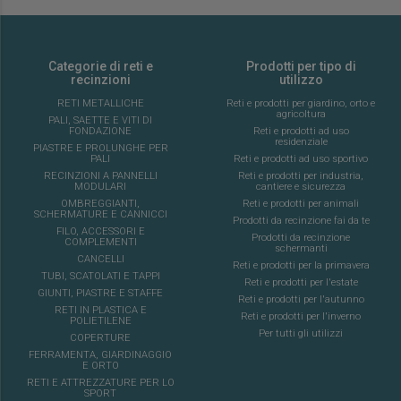
Categorie di reti e
Prodotti per tipo di
recinzioni
utilizzo
RETI METALLICHE
Reti e prodotti per giardino, orto e
agricoltura
PALI, SAETTE E VITI DI
FONDAZIONE
Reti e prodotti ad uso
residenziale
PIASTRE E PROLUNGHE PER
PALI
Reti e prodotti ad uso sportivo
RECINZIONI A PANNELLI
Reti e prodotti per industria,
MODULARI
cantiere e sicurezza
OMBREGGIANTI,
Reti e prodotti per animali
SCHERMATURE E CANNICCI
Prodotti da recinzione fai da te
FILO, ACCESSORI E
Prodotti da recinzione
COMPLEMENTI
schermanti
CANCELLI
Reti e prodotti per la primavera
TUBI, SCATOLATI E TAPPI
Reti e prodotti per l'estate
GIUNTI, PIASTRE E STAFFE
Reti e prodotti per l'autunno
RETI IN PLASTICA E
Reti e prodotti per l'inverno
POLIETILENE
Per tutti gli utilizzi
COPERTURE
FERRAMENTA, GIARDINAGGIO
E ORTO
RETI E ATTREZZATURE PER LO
SPORT