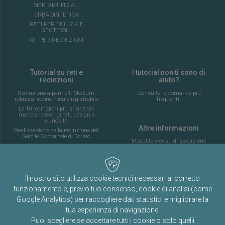
SIEPI ARTIFICIALI
ERBA SINTETICA
RETI PER EDILIZIA E
GEOTESSILI
KIT PER RECINZIONI
Tutorial su reti e
I tutorial non ti sono di
recinzioni
aiuto?
Recinzione a pannelli Medium:
Consulta le domande più
robusta, economica e registrabile
frequenti!
Le 10 recinzioni più strane del
mondo: idee originali, design e
curiosità
Altre informazioni
Realizzazione della recinzione del
Gattile Comunale di Torino
Modalità e costi di spedizione
Bonus recinzioni 2026 vs 2027:
Tabelle costi di spedizione
cosa puoi detrarre davvero
Rispondiamo alle vostre
domande sulle recinzioni
Chi siamo
Episodio 2
Il nostro sito utilizza cookie tecnici necessari al corretto
Termini e condizioni d’uso
Guida completa alla posa della
funzionamento e, previo tuo consenso, cookie di analisi (come
recinzione di un campo da calcio
Informativa sulla privacy
a 5
Google Analytics) per raccogliere dati statistici e migliorare la
Cookie policy
AI: Cosa cambia nelle recinzioni
tua esperienza di navigazione.
Rete Ornata: Passione, tradizione
Puoi scegliere se accettare tutti i cookie o solo quelli
e memoria