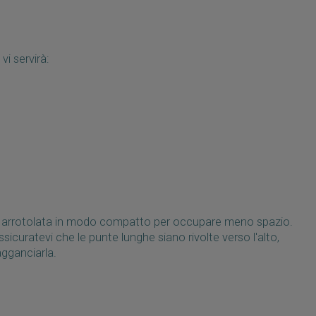
vi servirà:
rà arrotolata in modo compatto per occupare meno spazio.
sicuratevi che le punte lunghe siano rivolte verso l'alto,
agganciarla.