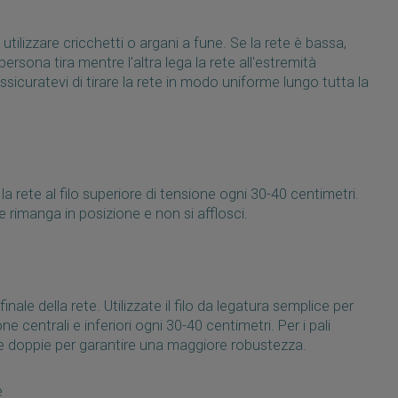
 utilizzare cricchetti o argani a fune. Se la rete è bassa,
ersona tira mentre l'altra lega la rete all'estremità
sicuratevi di tirare la rete in modo uniforme lungo tutta la
a rete al filo superiore di tensione ogni 30-40 centimetri.
e rimanga in posizione e non si afflosci.
nale della rete. Utilizzate il filo da legatura semplice per
sione centrali e inferiori ogni 30-40 centimetri. Per i pali
re doppie per garantire una maggiore robustezza.
e