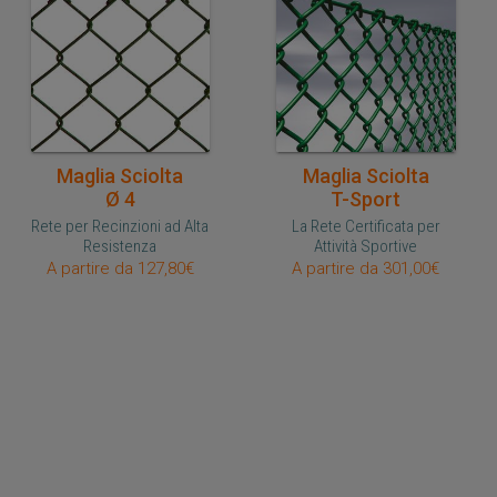
Acquisto veloce
Acquisto veloce
Maglia Sciolta
Maglia Sciolta
Ø 4
T-Sport
Rete per Recinzioni ad Alta
La Rete Certificata per
Resistenza
Attività Sportive
A partire da 127,80€
A partire da 301,00€