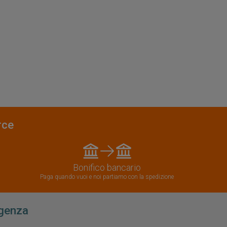
rce
Bonifico bancario
Paga quando vuoi e noi partiamo con la spedizione
igenza