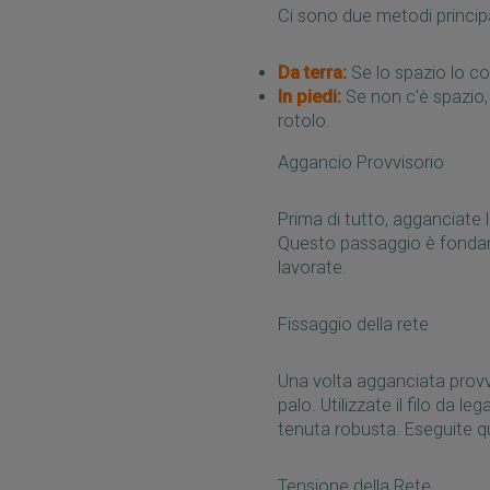
Ci sono due metodi principal
Da terra:
Se lo spazio lo con
In piedi:
Se non c'è spazio, 
rotolo.
Aggancio Provvisorio
Prima di tutto, agganciate l
Questo passaggio è fondam
lavorate.
Fissaggio della rete
Una volta agganciata provvi
palo. Utilizzate il filo da l
tenuta robusta. Eseguite qu
Tensione della Rete