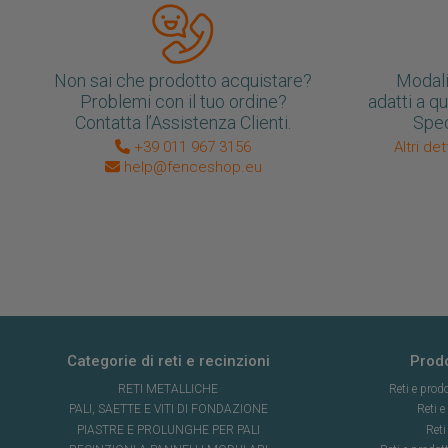
Non sai che prodotto acquistare?
Modali
Problemi con il tuo ordine?
adatti a q
Contatta l’Assistenza Clienti.
Sped
+39 011 967 3156
Altri de
help@fenceshop.eu
Categorie di reti e recinzioni
Prodo
RETI METALLICHE
Reti e prodo
PALI, SAETTE E VITI DI FONDAZIONE
Reti e
PIASTRE E PROLUNGHE PER PALI
Reti