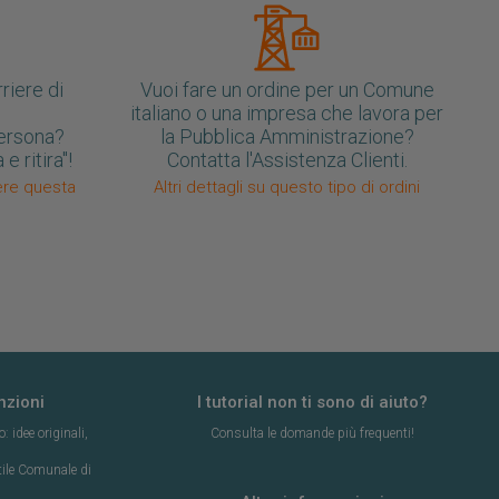
rriere di
Vuoi fare un ordine per un Comune
italiano o una impresa che lavora per
 persona?
la Pubblica Amministrazione?
e ritira"!
Contatta l'Assistenza Clienti.
iere questa
Altri dettagli su questo tipo di ordini
nzioni
I tutorial non ti sono di aiuto?
 idee originali,
Consulta le domande più frequenti!
ttile Comunale di