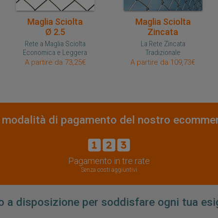
Acquisto veloce
Acquisto veloce
Maglia Sciolta
Maglia Sciolta
Ø 2.5
Zincata
Rete a Maglia Sciolta
La Rete Zincata
Economica e Leggera
Tradizionale
A partire da 73,25€
A partire da 109,73€
 modalità di pagamento del nostro ecomme
Pagamento in tre rate
Senza costi aggiuntivi
 a disposizione per soddisfare ogni tua es