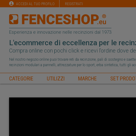
ACCEDI AL TUO PROFILO
REGISTRATI
Esperienza e innovazione nelle recinzioni dal 1973
L'ecommerce di eccellenza per le recin
Compra online con pochi click e ricevi l’ordine dove de
Nel nostro negozio online puoi trovare reti da recinzione, pali di sostegno e saette, 
recinzioni modulari a pannelli, attrezzature per lo sport, erba sintetica, tutti gli a
CATEGORIE
UTILIZZI
MARCHE
SET PRODO