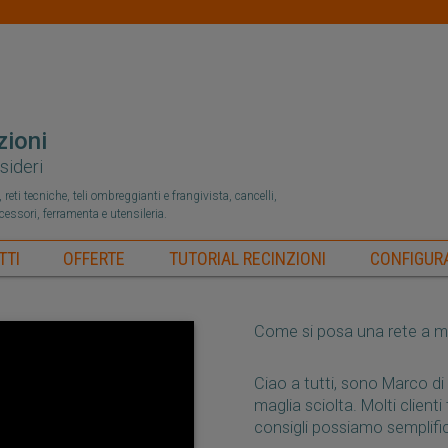
zioni
sideri
reti tecniche, teli ombreggianti e frangivista, cancelli,
ccessori, ferramenta e utensileria.
TTI
OFFERTE
TUTORIAL RECINZIONI
CONFIGURA
Come si posa una rete a ma
Ciao a tutti, sono Marco d
maglia sciolta. Molti clien
consigli possiamo semplific