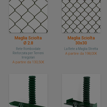
Acquisto veloce
Acquisto veloce
Maglia Sciolta
Maglia Sciolta
Ø 2.8
30x30
Rete Romboidale
La Rete a Maglia Stretta
Rinforzata per Terreni
A partire da 198,00€
Irregolari
A partire da 130,50€