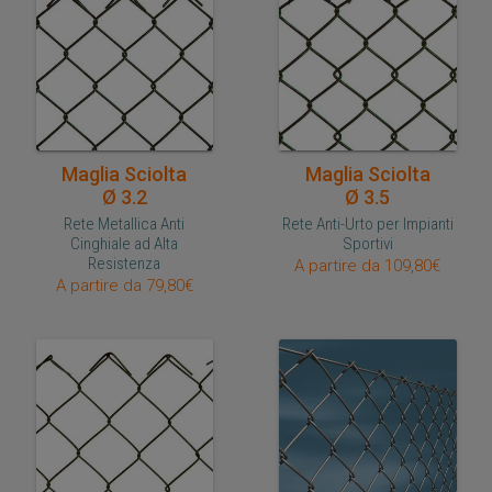
Acquisto veloce
Acquisto veloce
Maglia Sciolta
Maglia Sciolta
Ø 3.2
Ø 3.5
Rete Metallica Anti
Rete Anti-Urto per Impianti
Cinghiale ad Alta
Sportivi
Resistenza
A partire da 109,80€
A partire da 79,80€