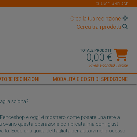
CHANGE LANGUAGE
Crea la tua recinzione
Cerca tra i prodotti
TOTALE PRODOTTI
0,00 €
Rivedi e concludi l'ordine
TORE RECINZIONI
MODALITÀ E COSTI DI SPEDIZIONE
glia sciolta?
i Fenceshop e oggi vi mostrero come posare una rete a
ti trovano questa operazione complicata, ma con i giusti
arla. Ecco una guida dettagliata per aiutarvi nel processo.