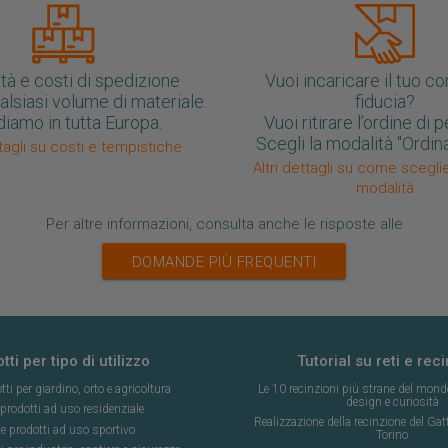
tà e costi di spedizione
Vuoi incaricare il tuo co
ualsiasi volume di materiale.
fiducia?
iamo in tutta Europa.
Vuoi ritirare l’ordine di
Scegli la modalità "Ordina 
ttagli su costi e tempistiche
Altri dettagli su come scegl
modalità
Per altre informazioni, consulta anche le risposte alle
DOMANDE PIÙ FREQUENTI
tti per tipo di utilizzo
Tutorial su reti e reci
tti per giardino, orto e agricoltura
Le 10 recinzioni più strane del mondo:
design e curiosità
 prodotti ad uso residenziale
Realizzazione della recinzione del Ga
 e prodotti ad uso sportivo
Torino