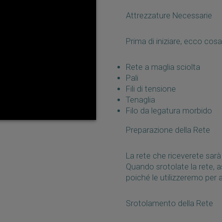
Attrezzature Necessarie
Prima di iniziare, ecco cosa 
Rete a maglia sciolta
Pali
Fili di tensione
Tenaglia
Filo da legatura morbido
Preparazione della Rete
La rete che riceverete sa
Quando srotolate la rete, as
poiché le utilizzeremo per 
Srotolamento della Rete