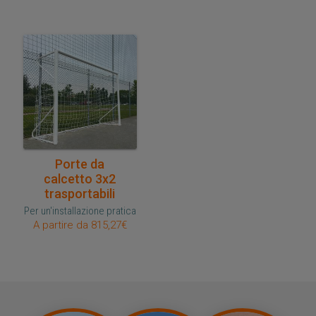
Acquisto veloce
Porte da
calcetto 3x2
trasportabili
Per un'installazione pratica
A partire da 815,27€