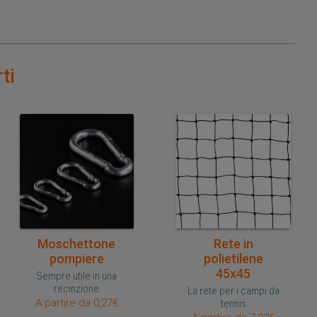
ti
Acquisto veloce
Acquisto veloce
Moschettone
Rete in
pompiere
polietilene
45x45
Sempre utile in una
recinzione
La rete per i campi da
A partire da 0,27€
tennis