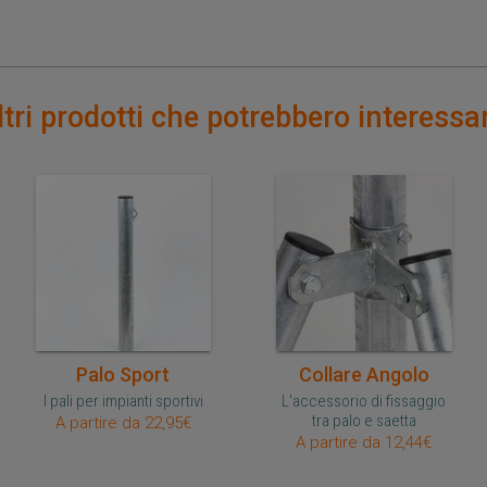
ltri prodotti che potrebbero interessar
Acquisto veloce
Acquisto veloce
Palo Sport
Collare Angolo
I pali per impianti sportivi
L'accessorio di fissaggio
tra palo e saetta
A partire da 22,95€
A partire da 12,44€