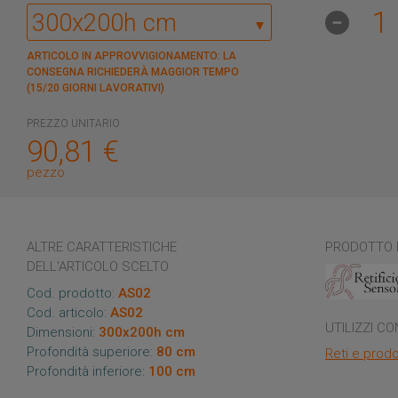
▼
ARTICOLO IN APPROVVIGIONAMENTO: LA
CONSEGNA RICHIEDERÀ MAGGIOR TEMPO
(15/20 GIORNI LAVORATIVI)
PREZZO UNITARIO
90,81
€
pezzo
ALTRE CARATTERISTICHE
PRODOTTO 
DELL'ARTICOLO SCELTO
Cod. prodotto:
AS02
Cod. articolo:
AS02
UTILIZZI CO
Dimensioni:
300x200h cm
Profondità superiore:
80 cm
Reti e prodo
Profondità inferiore:
100 cm