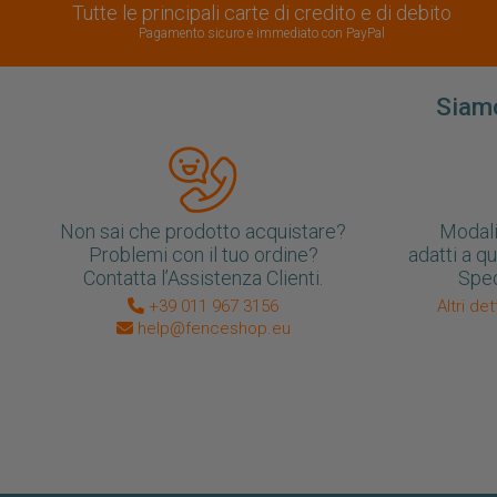
Tutte le principali carte di credito e di debito
Pagamento sicuro e immediato con PayPal
Siamo
Non sai che prodotto acquistare?
Modali
Problemi con il tuo ordine?
adatti a q
Contatta l’Assistenza Clienti.
Sped
+39 011 967 3156
Altri de
help@fenceshop.eu