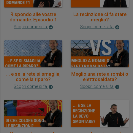
Rispondo alle vostre
La recinzione ci fa stare
domande. Episodio 1
meglio?
Scopri come si fa
Scopri come si fa
... e se la rete si smaglia,
Meglio una rete a rombi o
come la riparo?
elettrosaldata?
Scopri come si fa
Scopri come si fa