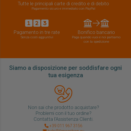
Tutte le principali carte di credito e di debito
Pagamento sicuro e immediato con PayPal
Pagamento in tre rate
Bonifico bancario
Senza costi aggiuntivi
Paga quando vuoi e noi partiamo
con la spedizione
Siamo a disposizione per soddisfare ogni
tua esigenza
Non sai che prodotto acquistare?
Problemi con il tuo ordine?
Contatta l’Assistenza Clienti.
+39 011 967 3156