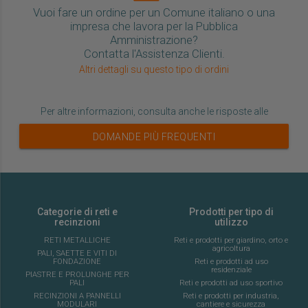
Vuoi fare un ordine per un Comune italiano o una
impresa che lavora per la Pubblica
Amministrazione?
Contatta l'Assistenza Clienti.
Altri dettagli su questo tipo di ordini
Per altre informazioni, consulta anche le risposte alle
DOMANDE PIÙ FREQUENTI
Categorie di reti e
Prodotti per tipo di
recinzioni
utilizzo
RETI METALLICHE
Reti e prodotti per giardino, orto e
agricoltura
PALI, SAETTE E VITI DI
FONDAZIONE
Reti e prodotti ad uso
residenziale
PIASTRE E PROLUNGHE PER
PALI
Reti e prodotti ad uso sportivo
RECINZIONI A PANNELLI
Reti e prodotti per industria,
MODULARI
cantiere e sicurezza