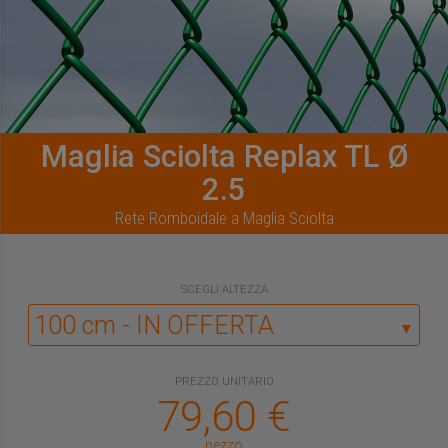
Maglia Sciolta Replax TL Ø
2.5
Rete Romboidale a Maglia Sciolta
SCEGLI
ALTEZZA
▼
PREZZO UNITARIO
79,60
€
pezzo