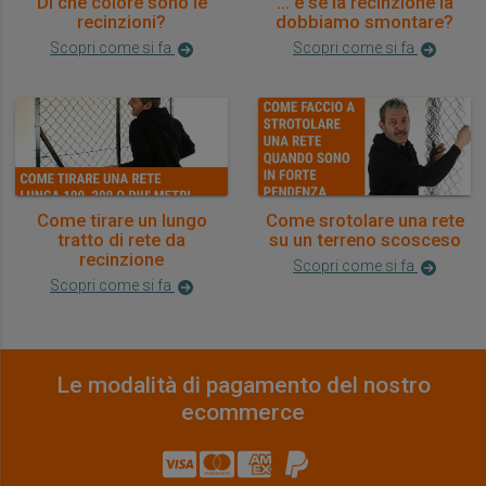
Di che colore sono le
... e se la recinzione la
recinzioni?
dobbiamo smontare?
Scopri come si fa
Scopri come si fa
Come tirare un lungo
Come srotolare una rete
tratto di rete da
su un terreno scosceso
recinzione
Scopri come si fa
Scopri come si fa
Le modalità di pagamento del nostro
ecommerce