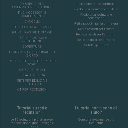
OMBREGGIANTI,
Reti e prodotti per animali
SCHERMATURE E CANNICCI
Prodotti da recinzione fai da te
FILO, ACCESSORI E
Prodotti da recinzione
COMPLEMENTI
schermanti
CANCELLI
Reti e prodotti per la primavera
TUBI, SCATOLATI E TAPPI
Reti e prodotti per l'estate
GIUNTI, PIASTRE E STAFFE
Reti e prodotti per l'autunno
RETI IN PLASTICA E
Reti e prodotti per l'inverno
POLIETILENE
Per tutti gli utilizzi
COPERTURE
FERRAMENTA, GIARDINAGGIO
E ORTO
RETI E ATTREZZATURE PER LO
SPORT
SIEPI ARTIFICIALI
ERBA SINTETICA
RETI PER EDILIZIA E
GEOTESSILI
KIT PER RECINZIONI
Tutorial su reti e
I tutorial non ti sono di
recinzioni
aiuto?
Le 10 recinzioni più strane del
Consulta le domande più
mondo: idee originali, design e
frequenti!
curiosità