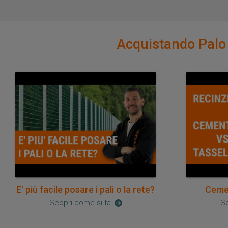
Acquistando Palo v
E' più facile posare i pali o la rete?
Cemen
Scopri come si fa
Sc