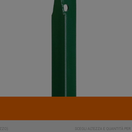
ZZO):
SCEGLI
ALTEZZA
E QUANTITÀ PER