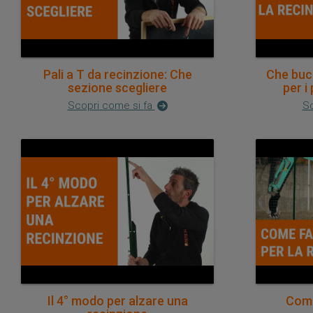
Pali a T da recinzione: Che
Che buch
sezione scegliere
per i
Scopri come si fa
Sc
Il 4° modo per alzare una
Come