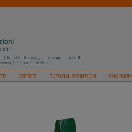
zioni
sideri
reti tecniche, teli ombreggianti e frangivista, cancelli,
ccessori, ferramenta e utensileria.
TTI
OFFERTE
TUTORIAL RECINZIONI
CONFIGURA