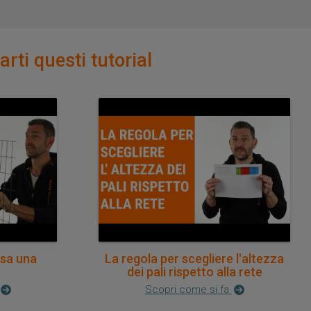
rti questi tutorial
ssa una
La regola per scegliere l'altezza
dei pali rispetto alla rete
Scopri come si fa