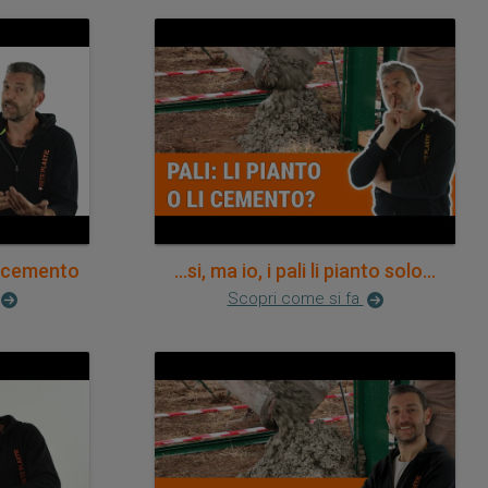
in cemento
...si, ma io, i pali li pianto solo...
Scopri come si fa