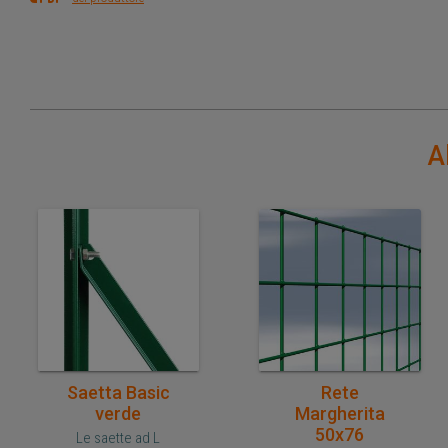
A
Acquisto veloce
Acquisto veloce
Saetta Basic
Rete
verde
Margherita
50x76
Le saette ad L