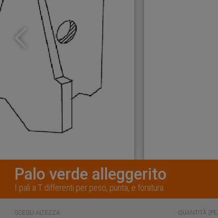
Palo verde alleggerito
I pali a T differenti per peso, punta, e foratura
SCEGLI
ALTEZZA
QUANTITÀ (PE