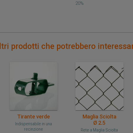
20%
ltri prodotti che potrebbero interessar
Acquisto veloce
Acquisto veloce
Tirante verde
Maglia Sciolta
Ø 2.5
Indispensabile in una
recinzione
Rete a Maglia Sciolta