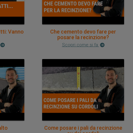
tti: Vanno
Che cemento devo fare per
posare la recinzione?
Scopri come si fa
alto
Come posare i pali da recinzione