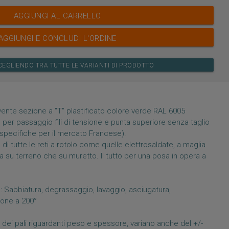
AGGIUNGI AL CARRELLO
AGGIUNGI E CONCLUDI L'ORDINE
CEGLIENDO TRA TUTTE LE VARIANTI DI PRODOTTO
avente sezione a "T" plastificato colore verde RAL 6005
per passaggio fili di tensione e punta superiore senza taglio
e specifiche per il mercato Francese).
di tutte le reti a rotolo come quelle elettrosaldate, a maglia
ia su terreno che su muretto. Il tutto per una posa in opera a
: Sabbiatura, degrassaggio, lavaggio, asciugatura,
zione a 200°
 dei pali riguardanti peso e spessore, variano anche del +/-