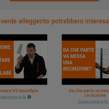
erde alleggerito potrebbero interessa
tare VS tassellare
Da che parte va me
recinzione
opri come si fa
Scopri come si fa