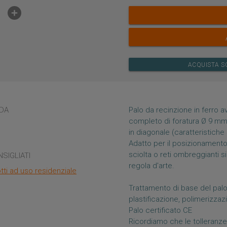
ACQUISTA S
DA
Palo da recinzione in ferro 
completo di foratura Ø 9 mm 
in diagonale (caratteristich
Adatto per il posizionamento 
sciolta o reti ombreggianti s
NSIGLIATI
regola d'arte.
tti ad uso residenziale
Trattamento di base del palo
plastificazione, polimerizza
Palo certificato CE
Ricordiamo che le tolleranze