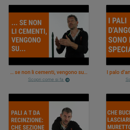
... se non li cementi, vengono su...
I palo d'a
Scopri come si fa
Sc