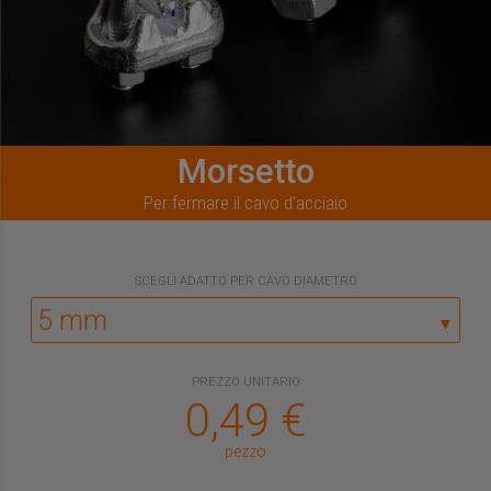
Morsetto
Per fermare il cavo d'acciaio
SCEGLI
ADATTO PER CAVO DIAMETRO
▼
PREZZO UNITARIO
0,49
€
pezzo