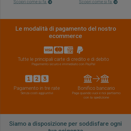
Scopri come si fa
Scopri come si fa
Le modalità di pagamento del nostro
ecommerce
Tutte le principali carte di credito e di debito
Pagamento sicuro e immediato con PayPal
Pagamento in tre rate
Bonifico bancario
Senza costi aggiuntivi
Paga quando vuoi e noi partiamo
con la spedizione
Siamo a disposizione per soddisfare ogni
tua esigenza