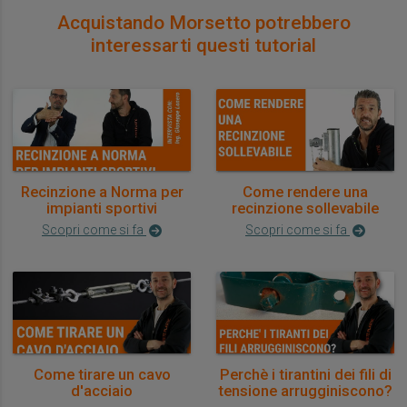
Acquistando Morsetto potrebbero
interessarti questi tutorial
Recinzione a Norma per
Come rendere una
impianti sportivi
recinzione sollevabile
Scopri come si fa
Scopri come si fa
Come tirare un cavo
Perchè i tirantini dei fili di
d'acciaio
tensione arrugginiscono?