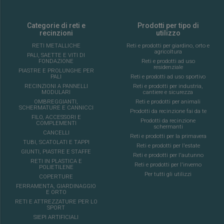
Categorie di reti e
Prodotti per tipo di
recinzioni
utilizzo
RETI METALLICHE
Reti e prodotti per giardino, orto e
agricoltura
PALI, SAETTE E VITI DI
FONDAZIONE
Reti e prodotti ad uso
residenziale
PIASTRE E PROLUNGHE PER
PALI
Reti e prodotti ad uso sportivo
RECINZIONI A PANNELLI
Reti e prodotti per industria,
MODULARI
cantiere e sicurezza
OMBREGGIANTI,
Reti e prodotti per animali
SCHERMATURE E CANNICCI
Prodotti da recinzione fai da te
FILO, ACCESSORI E
Prodotti da recinzione
COMPLEMENTI
schermanti
CANCELLI
Reti e prodotti per la primavera
TUBI, SCATOLATI E TAPPI
Reti e prodotti per l'estate
GIUNTI, PIASTRE E STAFFE
Reti e prodotti per l'autunno
RETI IN PLASTICA E
Reti e prodotti per l'inverno
POLIETILENE
Per tutti gli utilizzi
COPERTURE
FERRAMENTA, GIARDINAGGIO
E ORTO
RETI E ATTREZZATURE PER LO
SPORT
SIEPI ARTIFICIALI